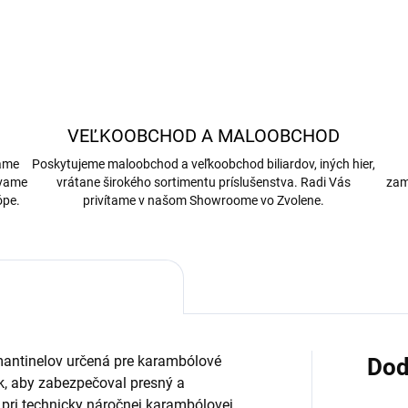
VEĽKOOBCHOD A MALOOBCHOD
bame
Poskytujeme maloobchod a veľkoobchod biliardov, iných hier,
ávame
vrátane širokého sortimentu príslušenstva. Radi Vás
zam
ópe.
privítame v našom Showroome vo Zvolene.
mantinelov určená pre karambólové
Dod
tak, aby zabezpečoval presný a
 pri technicky náročnej karambólovej