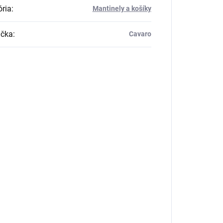
ria
:
Mantinely a košíky
čka
:
Cavaro