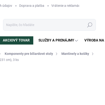
h údajov
Doprava a platba
Vrátenie a reklamácia
Blog
N
Hľadať
AKCIOVÝ TOVAR
SLUŽBY A PRENÁJMY
VÝROBA NA
Komponenty pre biliardové stoly
Mantinely a košíky
231 cm), 3 ks
otenia
ZNAČKA:
CAVARO
314 €
Jednotková
NA OBJEDNÁVKU
(>5 KS)
cena:
MÔŽEME DORUČIŤ DO:
24.8.2