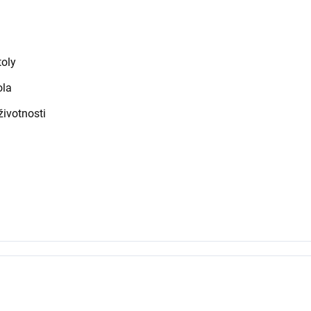
toly
ola
životnosti