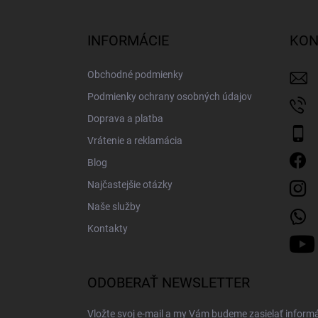
á
p
ä
INFORMÁCIE
KON
t
i
Obchodné podmienky
e
Podmienky ochrany osobných údajov
Doprava a platba
Vrátenie a reklamácia
Blog
Najčastejšie otázky
Naše služby
Kontakty
ODOBERAŤ NEWSLETTER
Vložte svoj e-mail a my Vám budeme zasielať inform