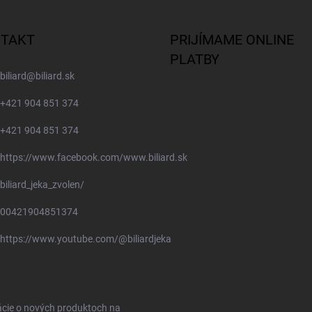
TAKT
PRIJÍMAME ONLINE
PLATBY
biliard
@
biliard.sk
+421 904 851 374
+421 904 851 374
https://www.facebook.com/www.biliard.sk
biliard_jeka_zvolen/
00421904851374
https://www.youtube.com/@biliardjeka
ácie o nových produktoch na