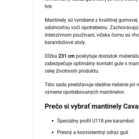
hre.
Mantinely sú vyrobené z kvalitnej gumovej
odolnosťou voči opotrebeniu. Zachovávajú si
intenzívnom používaní, vďaka čomu sú vho
karambólové stoly.
Dĺžka
231 cm
poskytuje dostatok materiálu
zabezpečuje optimálny kontakt gule s man
celej životnosti produktu.
Táto sada predstavuje ideálne riešenie pri
výmene opotrebovaných mantinelov.
Prečo si vybrať mantinely Cav
Špeciálny profil U118 pre karambol
Presný a konzistentný odraz gulí