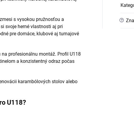
Kategó
 zmesi s vysokou pružnosťou a
?
Zna
 svoje herné vlastnosti aj pri
dné pre domáce, klubové aj turnajové
 na profesionálnu montáž. Profil U118
tinelom a konzistentný odraz počas
 renovácii karambólových stolov alebo
aro U118?