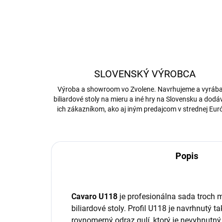
SLOVENSKÝ VÝROBCA
Výroba a showroom vo Zvolene. Navrhujeme a vyrá
biliardové stoly na mieru a iné hry na Slovensku a dod
ich zákazníkom, ako aj iným predajcom v strednej Eur
Popis
Cavaro U118
je profesionálna sada troch 
biliardové stoly. Profil U118 je navrhnutý 
rovnomerný odraz gulí, ktorý je nevyhnutný