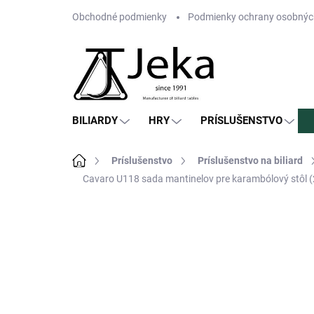
Prejsť
Obchodné podmienky
Podmienky ochrany osobnýc
na
obsah
BILIARDY
HRY
PRÍSLUŠENSTVO
Domov
Príslušenstvo
Príslušenstvo na biliard
Cavaro U118 sada mantinelov pre karambólový stôl (
Neohodnotené
Podrobnosti hodn