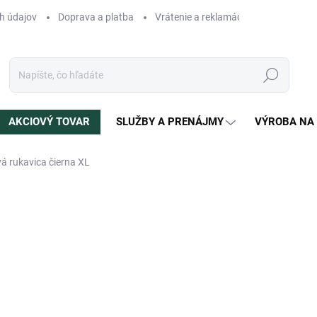
h údajov
Doprava a platba
Vrátenie a reklamácia
Blog
N
Hľadať
AKCIOVÝ TOVAR
SLUŽBY A PRENÁJMY
VÝROBA NA
vá rukavica čierna XL
otenia
ZNAČKA:
BUFFALO
12,90 €
Jednotková
SKLADOM
(2 KS)
cena:
MÔŽEME DORUČIŤ DO:
11.8.2