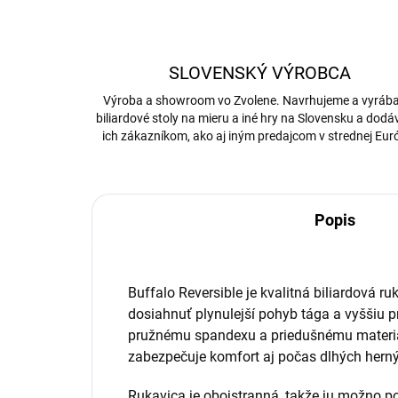
SLOVENSKÝ VÝROBCA
Výroba a showroom vo Zvolene. Navrhujeme a vyrá
biliardové stoly na mieru a iné hry na Slovensku a dod
ich zákazníkom, ako aj iným predajcom v strednej Eur
Popis
Buffalo Reversible je kvalitná biliardová ru
dosiahnuť plynulejší pohyb tága a vyššiu 
pružnému spandexu a priedušnému materiá
zabezpečuje komfort aj počas dlhých hern
Rukavica je obojstranná, takže ju možno po