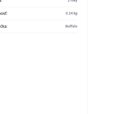
a
:
2 roky
osť
:
0.24 kg
čka
:
Buffalo