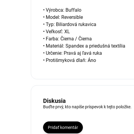
• Výrobca: Buffalo
• Model: Reversible
• Typ: Biliardová rukavica
• Veľkosť: XL
• Farba: Čierna / Čierna
• Materiál: Spandex a priedušná textília
• Určenie: Pravá aj ľavá ruka
• Protišmyková dlaň: Áno
Diskusia
Buďte prvý, kto napíše príspevok k tejto položke.
Pridať komentár