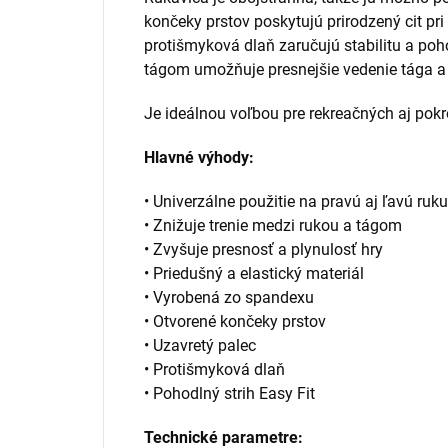
končeky prstov poskytujú prirodzený cit pri 
protišmyková dlaň zaručujú stabilitu a poh
tágom umožňuje presnejšie vedenie tága a 
Je ideálnou voľbou pre rekreačných aj pokr
Hlavné výhody:
• Univerzálne použitie na pravú aj ľavú ruku
• Znižuje trenie medzi rukou a tágom
• Zvyšuje presnosť a plynulosť hry
• Priedušný a elastický materiál
• Vyrobená zo spandexu
• Otvorené končeky prstov
• Uzavretý palec
• Protišmyková dlaň
• Pohodlný strih Easy Fit
Technické parametre: