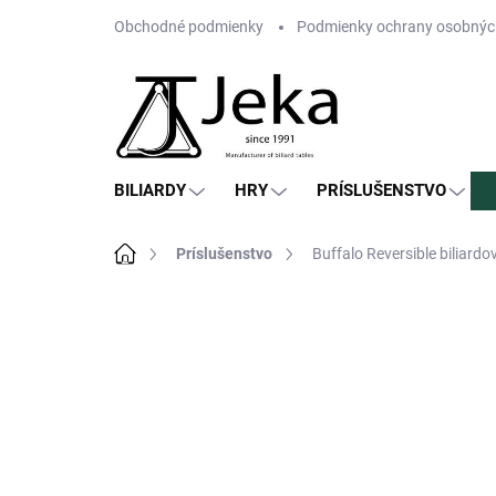
Prejsť
Obchodné podmienky
Podmienky ochrany osobnýc
na
obsah
BILIARDY
HRY
PRÍSLUŠENSTVO
Domov
Príslušenstvo
Buffalo Reversible biliardo
Neohodnotené
Podrobnosti hodn