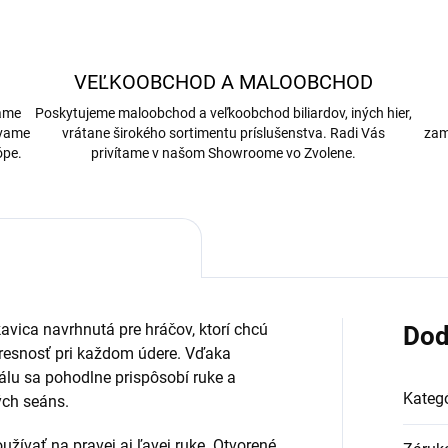
VEĽKOOBCHOD A MALOOBCHOD
bame
Poskytujeme maloobchod a veľkoobchod biliardov, iných hier,
ávame
vrátane širokého sortimentu príslušenstva. Radi Vás
zam
ópe.
privítame v našom Showroome vo Zvolene.
kavica navrhnutá pre hráčov, ktorí chcú
Dod
presnosť pri každom údere. Vďaka
lu sa pohodlne prispôsobí ruke a
Kategó
ých seáns.
užívať na pravej aj ľavej ruke. Otvorené