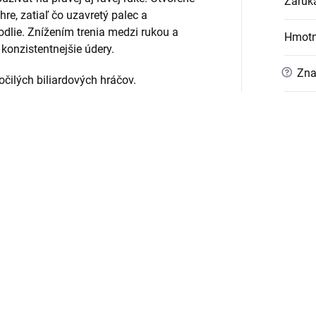
Záruk
hre, zatiaľ čo uzavretý palec a
odlie. Znížením trenia medzi rukou a
Hmotn
konzistentnejšie údery.
?
Zna
očilých biliardových hráčov.