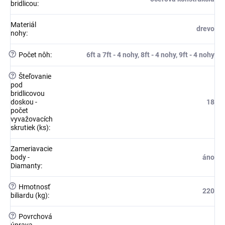
bridlicou
:
Materiál
drevo
nohy
:
?
Počet nôh
:
6ft a 7ft - 4 nohy, 8ft - 4 nohy, 9ft - 4 nohy
?
Šteľovanie
pod
bridlicovou
doskou -
18
počet
vyvažovacích
skrutiek (ks)
:
Zameriavacie
body -
áno
Diamanty
:
?
Hmotnosť
220
biliardu (kg)
:
?
Povrchová
úprava