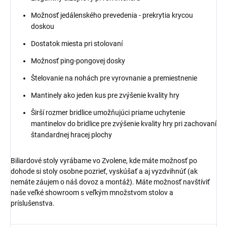
Možnosť jedálenského prevedenia - prekrytia krycou
doskou
Dostatok miesta pri stolovaní
Možnosť ping-pongovej dosky
Štelovanie na nohách pre vyrovnanie a premiestnenie
Mantinely ako jeden kus pre zvýšenie kvality hry
Širší rozmer bridlice umožňujúci priame uchytenie
mantinelov do bridlice pre zvýšenie kvality hry pri zachovaní
štandardnej hracej plochy
Biliardové stoly vyrábame vo Zvolene, kde máte možnosť po
dohode si stoly osobne pozrieť, vyskúšať a aj vyzdvihnúť (ak
nemáte záujem o náš dovoz a montáž). Máte možnosť navštíviť
naše veľké showroom s veľkým množstvom stolov a
príslušenstva.