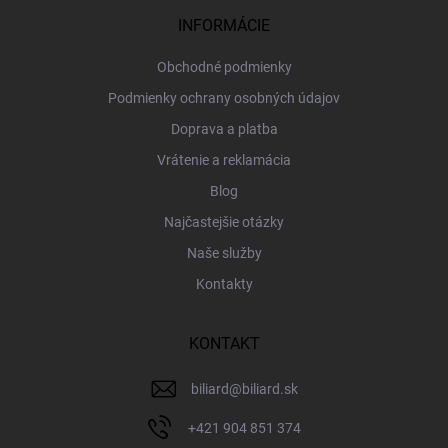
t
i
INFORMÁCIE
e
Obchodné podmienky
Podmienky ochrany osobných údajov
Doprava a platba
Vrátenie a reklamácia
Blog
Najčastejšie otázky
Naše služby
Kontakty
KONTAKT
biliard
@
biliard.sk
+421 904 851 374