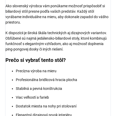
Ako slovenský výrobca vám ponúkame možnosť prispôsobiť si
biliardový stôl presne podľa vašich predstáv. Každý stôl
vyrábame individuálne na mieru, aby dokonale zapadol do vášho
priestoru.
K dispozícii je široká škála technických aj dizajnových variantov.
Obľúbené sú najmä jedálensko-biliardové stoly, ktoré kombinujú
funkčnosť s elegantným vzhľadom, ako aj možnosť doplnenia
ping-pongovej dosky či iných riešení.
Prečo si vybrať tento stôl?
Precízna výroba na mieru
Profesionálna bridlicová hracia plocha
Stabilná a pevná konštrukcia
Viac veľkostí a farieb
Dostatok miesta na nohy pri stolovaní
Elegantný dizajnový prvok interiéru