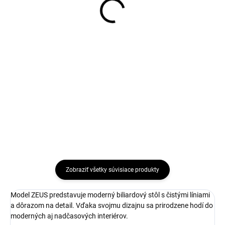
1,99 €
329 €
Jednotková
1,99 € / 1 ks
Do košíka
cena:
Do košíka
Profesionálne biliardové gule
značky Aramith, rady Super Pro
Skrutkovacia špička na biliardové
Cup.
tágo s kovovým závitom,...
Zobraziť všetky súvisiace produkty
Model ZEUS predstavuje moderný biliardový stôl s čistými líniami
a dôrazom na detail. Vďaka svojmu dizajnu sa prirodzene hodí do
moderných aj nadčasových interiérov.