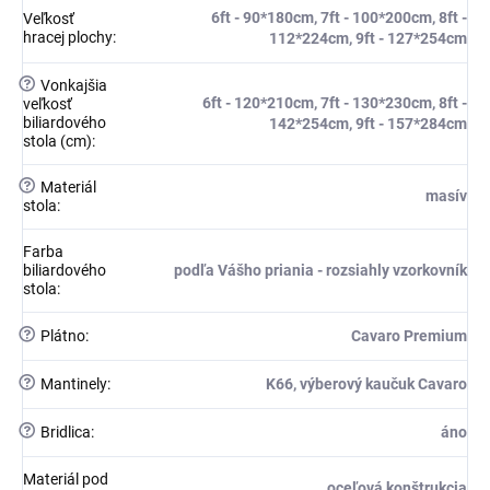
6ft - 90*180cm, 7ft - 100*200cm, 8ft -
Veľkosť
hracej plochy
:
112*224cm, 9ft - 127*254cm
?
Vonkajšia
6ft - 120*210cm, 7ft - 130*230cm, 8ft -
veľkosť
biliardového
142*254cm, 9ft - 157*284cm
stola (cm)
:
?
Materiál
masív
stola
:
Farba
biliardového
podľa Vášho priania - rozsiahly vzorkovník
stola
:
?
Plátno
:
Cavaro Premium
?
Mantinely
:
K66, výberový kaučuk Cavaro
?
Bridlica
:
áno
Materiál pod
oceľová konštrukcia