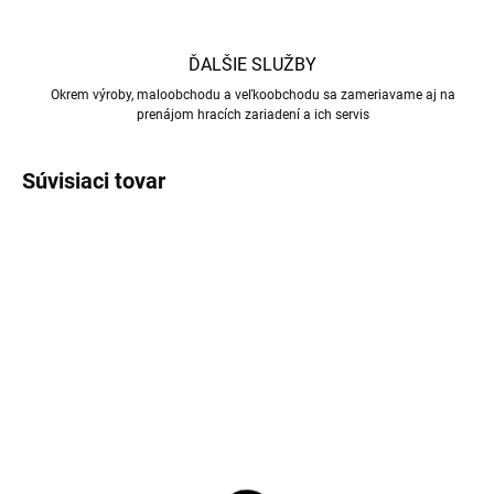
ĎALŠIE SLUŽBY
Okrem výroby, maloobchodu a veľkoobchodu sa zameriavame aj na
prenájom hracích zariadení a ich servis
Súvisiaci tovar
SKLADOM
(>5 KS)
NA OBJEDNÁVKU
Špička na tágo -
Aramith Super Pro Cup
skrutkovacia, 12 mm
kufrík 038