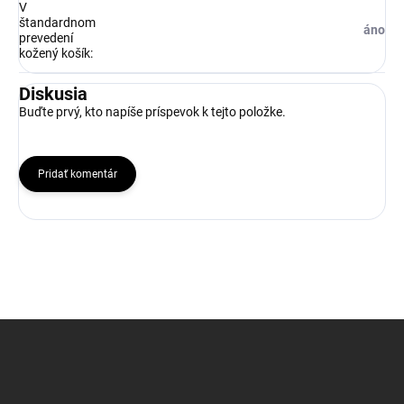
V
štandardnom
áno
prevedení
kožený košík
:
Diskusia
Buďte prvý, kto napíše príspevok k tejto položke.
Pridať komentár
Z
á
p
ä