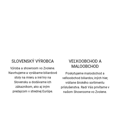
DETAILNÉ INFORMÁCIE
OPÝTAŤ SA
STRÁŽIŤ
SLOVENSKÝ VÝROBCA
VEĽKOOBCHOD A
MALOOBCHOD
Výroba a showroom vo Zvolene.
Navrhujeme a vyrábame biliardové
Poskytujeme maloobchod a
stoly na mieru a iné hry na
veľkoobchod biliardov, iných hier,
Slovensku a dodávame ich
vrátane širokého sortimentu
zákazníkom, ako aj iným
príslušenstva. Radi Vás privítame v
predajcom v strednej Európe.
našom Showroome vo Zvolene.