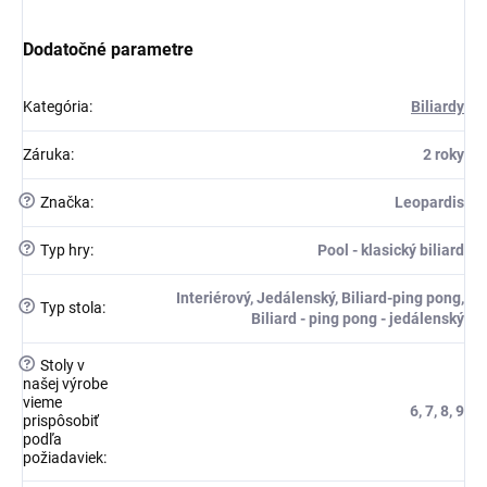
Dodatočné parametre
Kategória
:
Biliardy
Záruka
:
2 roky
?
Značka
:
Leopardis
?
Typ hry
:
Pool - klasický biliard
Interiérový, Jedálenský, Biliard-ping pong,
?
Typ stola
:
Biliard - ping pong - jedálenský
?
Stoly v
našej výrobe
vieme
6, 7, 8, 9
prispôsobiť
podľa
požiadaviek
: