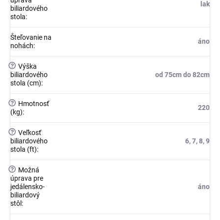
lak
biliardového
stola
:
Šteľovanie na
áno
nohách
:
?
Výška
biliardového
od 75cm do 82cm
stola (cm)
:
?
Hmotnosť
220
(kg)
:
?
Veľkosť
biliardového
6, 7, 8, 9
stola (ft)
:
?
Možná
úprava pre
jedálensko-
áno
biliardový
stôl
: