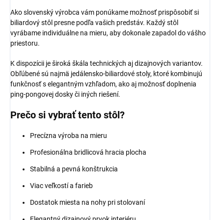
Ako slovenský výrobca vám ponúkame možnosť prispôsobiť si
biliardový stôl presne podľa vašich predstáv. Každý stôl
vyrábame individuálne na mieru, aby dokonale zapadol do vášho
priestoru.
K dispozícii je široká škála technických aj dizajnových variantov.
Obľúbené sú najmä jedálensko-biliardové stoly, ktoré kombinujú
funkčnosť s elegantným vzhľadom, ako aj možnosť doplnenia
ping-pongovej dosky či iných riešení.
Prečo si vybrať tento stôl?
Precízna výroba na mieru
Profesionálna bridlicová hracia plocha
Stabilná a pevná konštrukcia
Viac veľkostí a farieb
Dostatok miesta na nohy pri stolovaní
Elegantný dizajnový prvok interiéru