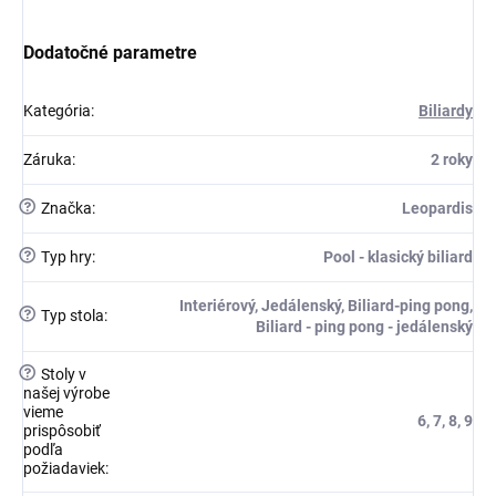
Dodatočné parametre
Kategória
:
Biliardy
Záruka
:
2 roky
?
Značka
:
Leopardis
?
Typ hry
:
Pool - klasický biliard
Interiérový, Jedálenský, Biliard-ping pong,
?
Typ stola
:
Biliard - ping pong - jedálenský
?
Stoly v
našej výrobe
vieme
6, 7, 8, 9
prispôsobiť
podľa
požiadaviek
: