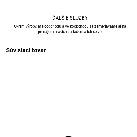
ĎALŠIE SLUŽBY
Okrem výroby, maloobchodu a veľkoobchodu sa zameriavame aj na
prenájom hracích zariadení a ich servis
Súvisiaci tovar
SKLADOM
(4 KS)
NA OBJEDNÁVKU
Dvojdielne biliardové
ARAMITH Premier 61,5
tágo Leo
mm 033