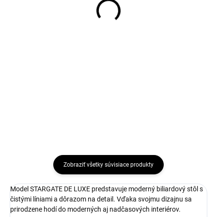
129 €
88 €
Do košíka
Do košíka
Univerzálne dvojdielne biliardové
Karambolové gule s priemerom
tágo Leo, 12 mm
61,5 mm.
Zobraziť všetky súvisiace produkty
Model STARGATE DE LUXE predstavuje moderný biliardový stôl s
čistými líniami a dôrazom na detail. Vďaka svojmu dizajnu sa
prirodzene hodí do moderných aj nadčasových interiérov.