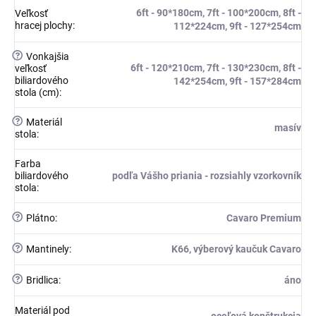
6ft - 90*180cm, 7ft - 100*200cm, 8ft -
Veľkosť
hracej plochy
:
112*224cm, 9ft - 127*254cm
?
Vonkajšia
6ft - 120*210cm, 7ft - 130*230cm, 8ft -
veľkosť
biliardového
142*254cm, 9ft - 157*284cm
stola (cm)
:
?
Materiál
masív
stola
:
Farba
biliardového
podľa Vášho priania - rozsiahly vzorkovník
stola
:
?
Plátno
:
Cavaro Premium
?
Mantinely
:
K66, výberový kaučuk Cavaro
?
Bridlica
:
áno
Materiál pod
oceľová konštrukcia