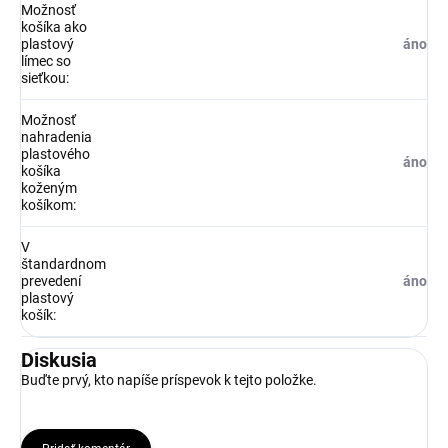
Možnosť
košíka ako
plastový
áno
límec so
sieťkou
:
Možnosť
nahradenia
plastového
áno
košíka
koženým
košíkom
:
V
štandardnom
prevedení
áno
plastový
košík
:
Diskusia
Buďte prvý, kto napíše príspevok k tejto položke.