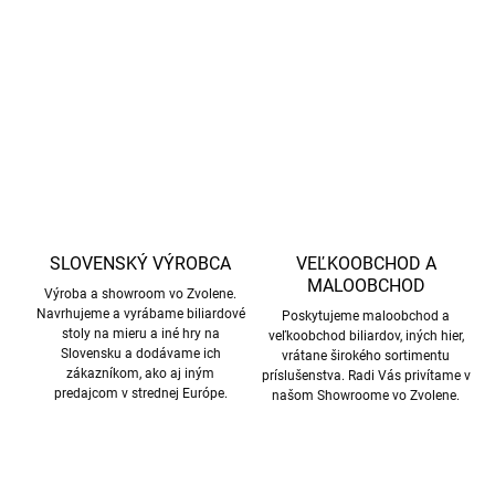
DETAILNÉ INFORMÁCIE
OPÝTAŤ SA
STRÁŽIŤ
SLOVENSKÝ VÝROBCA
VEĽKOOBCHOD A
MALOOBCHOD
Výroba a showroom vo Zvolene.
Navrhujeme a vyrábame biliardové
Poskytujeme maloobchod a
stoly na mieru a iné hry na
veľkoobchod biliardov, iných hier,
Slovensku a dodávame ich
vrátane širokého sortimentu
zákazníkom, ako aj iným
príslušenstva. Radi Vás privítame v
predajcom v strednej Európe.
našom Showroome vo Zvolene.