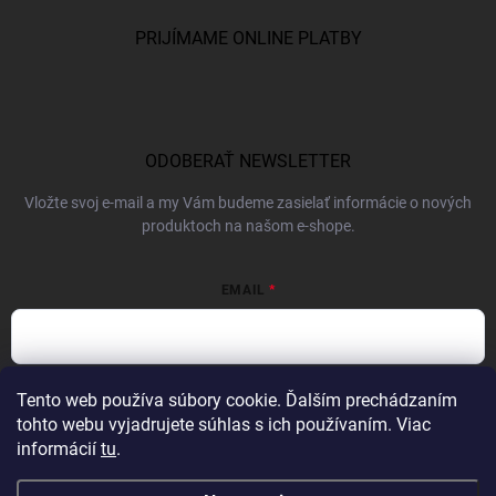
PRIJÍMAME ONLINE PLATBY
ODOBERAŤ NEWSLETTER
Vložte svoj e-mail a my Vám budeme zasielať informácie o nových
produktoch na našom e-shope.
EMAIL
Vložením e-mailu súhlasíte s
podmienkami ochrany osobných údajov
Tento web používa súbory cookie. Ďalším prechádzaním
tohto webu vyjadrujete súhlas s ich používaním. Viac
Prihlásiť sa
informácií
tu
.