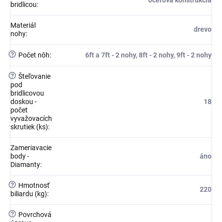
bridlicou
:
Materiál
drevo
nohy
:
?
Počet nôh
:
6ft a 7ft - 2 nohy, 8ft - 2 nohy, 9ft - 2 nohy
?
Šteľovanie
pod
bridlicovou
doskou -
18
počet
vyvažovacích
skrutiek (ks)
:
Zameriavacie
body -
áno
Diamanty
:
?
Hmotnosť
220
biliardu (kg)
:
?
Povrchová