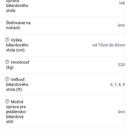
úprava
lak
biliardového
stola
:
Šteľovanie na
áno
nohách
:
?
Výška
biliardového
od 75cm do 82cm
stola (cm)
:
?
Hmotnosť
220
(kg)
:
?
Veľkosť
biliardového
6, 7, 8, 9
stola (ft)
:
?
Možná
úprava pre
jedálensko-
áno
biliardový
stôl
: