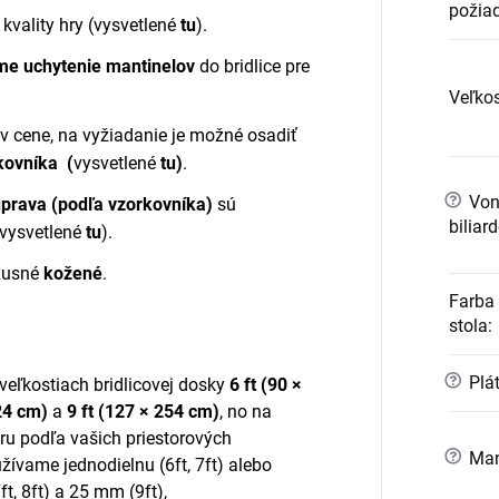
požia
 kvality hry
(vysvetlené
tu
)
.
me uchytenie mantinelov
do bridlice pre
Veľkos
 v cene, na vyžiadanie je možné osadiť
kovníka (
vysvetlené
tu
)
.
?
Vonk
 úprava (podľa vzorkovníka)
sú
biliar
vysvetlené
tu
).
uxusné
kožené
.
Farba 
stola
:
?
Plá
 veľkostiach bridlicovej dosky
6 ft (90 ×
24 cm)
a
9 ft (127 × 254 cm)
, no na
ru podľa vašich priestorových
?
Man
ívame jednodielnu (6ft, 7ft) alebo
7ft, 8ft) a 25 mm (9ft),