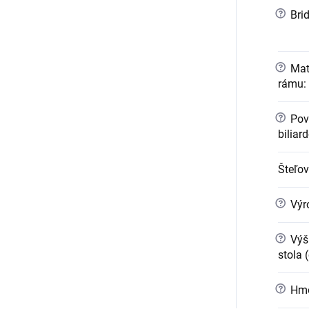
?
Brid
?
Mate
rámu
:
?
Pov
biliar
Šteľo
?
Výr
?
Výšk
stola 
?
Hmo