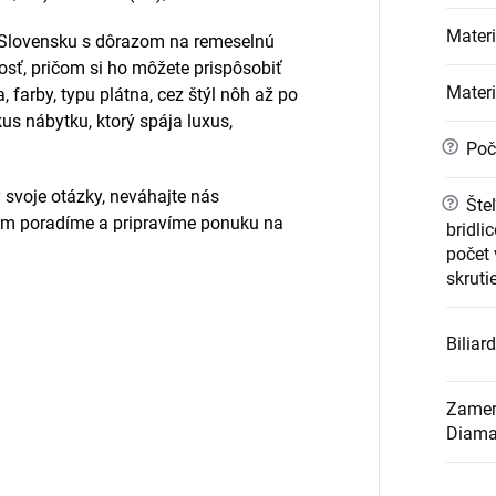
Materi
a Slovensku s dôrazom na remeselnú
nosť, pričom si ho môžete prispôsobiť
Materi
 farby, typu plátna, cez štýl nôh až po
us nábytku, ktorý spája luxus,
?
Poč
 svoje otázky, neváhajte nás
?
Šte
ám poradíme a pripravíme ponuku na
bridli
počet
skruti
Biliar
Zameri
Diama