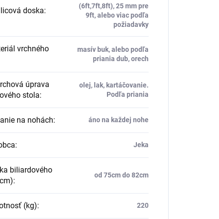
(6ft,7ft,8ft), 25 mm pre
licová doska
:
9ft, alebo viac podľa
požiadavky
riál vrchného
masív buk, alebo podľa
priania dub, orech
rchová úprava
olej, lak, kartáčovanie.
dového stola
:
Podľa priania
vanie na nohách
:
áno na každej nohe
obca
:
Jeka
a biliardového
od 75cm do 82cm
(cm)
:
tnosť (kg)
:
220