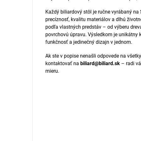
Každý biliardový stôl je ručne vyrábaný n
precíznosť, kvalitu materiálov a dlhú život
podľa vlastných predstáv – od výberu dreva,
povrchovú úpravu. Výsledkom je unikátny k
funkčnosť a jedinečný dizajn v jednom.
Ak ste v popise nenašli odpovede na všetky
kontaktovať na
biliard@biliard.sk
– radi v
mieru.