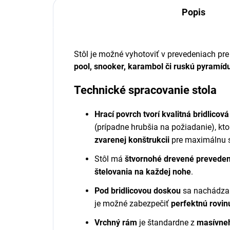
Popis
Stôl je možné vyhotoviť v prevedeniach pre
pool, snooker, karambol či ruskú pyramíd
Technické spracovanie stola
Hrací povrch tvorí kvalitná bridlicov
(prípadne hrubšia na požiadanie), kt
zvarenej konštrukcii
pre maximálnu st
Stôl má
štvornohé drevené preveden
štelovania na každej nohe
.
Pod bridlicovou doskou
sa nachádz
je možné zabezpečiť
perfektnú rovin
Vrchný rám
je štandardne z
masívne