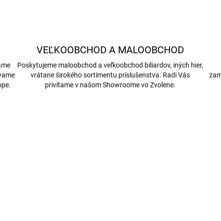
VEĽKOOBCHOD A MALOOBCHOD
bame
Poskytujeme maloobchod a veľkoobchod biliardov, iných hier,
ávame
vrátane širokého sortimentu príslušenstva. Radi Vás
zam
ópe.
privítame v našom Showroome vo Zvolene.
4427