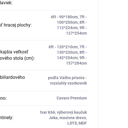
daviek
:
6ft - 90*180cm, 7ft -
100*200cm, 8ft -
ť hracej plochy
:
112*224cm, 9ft -
127*254cm
6ft - 120*210cm, 7ft -
ajšia veľkosť
130*230cm, 8ft -
dového stola (cm)
:
142*254cm, 9ft -
157*284cm
biliardového
podľa Vášho priania -
rozsiahly vzorkovník
tno
:
Cavaro Premium
tvar K66, výberový kaučuk
tinely
:
Jeka, masívne drevo,
LDTD, MDF