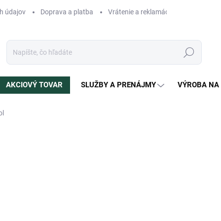
h údajov
Doprava a platba
Vrátenie a reklamácia
Blog
N
Hľadať
AKCIOVÝ TOVAR
SLUŽBY A PRENÁJMY
VÝROBA NA
ol
enia
ZNAČKA:
LEOPARDIS
3 490 €
Jednotková
SKLADOM
(1 KS)
cena:
?
DRUH DREVA