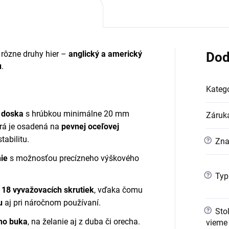
 rôzne druhy hier –
anglický a americký
Dod
u
.
Kategó
á doska
s hrúbkou minimálne 20 mm
Záruk
orá je osadená na
pevnej oceľovej
abilitu.
?
Zna
ie
s možnosťou precízneho výškového
?
Typ
a
18 vyvažovacích skrutiek
, vďaka čomu
u
aj pri náročnom používaní.
?
Stol
ho buka
, na želanie aj z duba či orecha.
vieme 