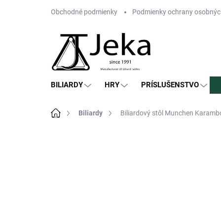
Prejsť
Obchodné podmienky
Podmienky ochrany osobnýc
na
obsah
BILIARDY
HRY
PRÍSLUŠENSTVO
Domov
Biliardy
Biliardový stôl Munchen Karamb
1 hodnotenie
Podrobnosti hodnot