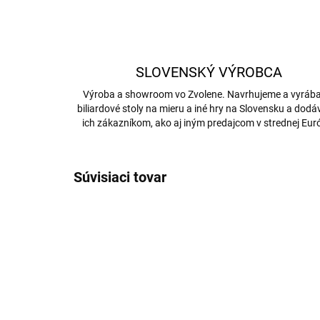
SLOVENSKÝ VÝROBCA
Výroba a showroom vo Zvolene. Navrhujeme a vyrá
biliardové stoly na mieru a iné hry na Slovensku a dod
ich zákazníkom, ako aj iným predajcom v strednej Eur
Súvisiaci tovar
4951/S-M