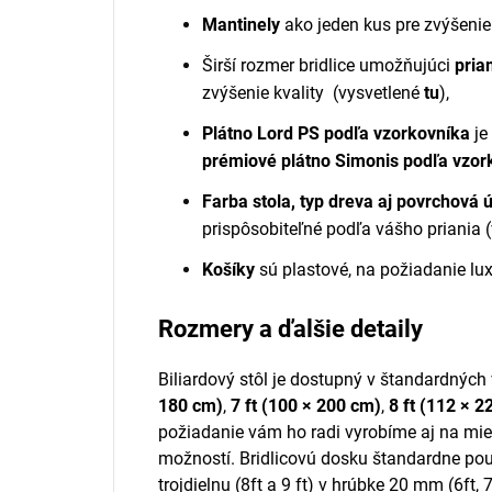
Mantinely
ako jeden kus pre zvýšenie
Širší rozmer bridlice umožňujúci
pria
zvýšenie kvality
(vysvetlené
tu
)
,
Plátno Lord PS podľa vzorkovníka
je
prémiové plátno Simonis podľa vzor
Farba stola, typ dreva aj povrchová
prispôsobiteľné podľa vášho priania (
Košíky
sú plastové, na požiadanie l
Rozmery a ďalšie detaily
Biliardový stôl je dostupný v štandardných
180 cm)
,
7 ft (100 × 200 cm)
,
8 ft (112 × 2
požiadanie vám ho radi vyrobíme aj na mie
možností. Bridlicovú dosku štandardne použ
trojdielnu (8ft a 9 ft) v hrúbke 20 mm (6ft, 