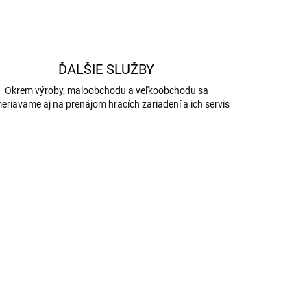
ĎALŠIE SLUŽBY
Okrem výroby, maloobchodu a veľkoobchodu sa
eriavame aj na prenájom hracích zariadení a ich servis
5172
4493