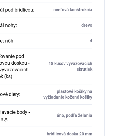
ál pod bridlicou
:
oceľová konštrukcia
ál nohy
:
drevo
et nôh
:
4
ľovanie pod
covou doskou -
18 kusov vyvažovacích
 vyvažovacích
skrutiek
ek (ks)
:
plastové košíky na
dové diery
:
vyžiadanie kožené košíky
avacie body -
áno, podľa želania
nty
:
bridlicová doska 20 mm