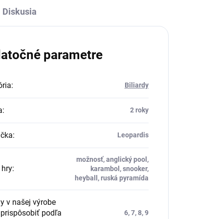
Diskusia
atočné parametre
ria
:
Biliardy
a
:
2 roky
čka
:
Leopardis
možnosť, anglický pool,
 hry
:
karambol, snooker,
heyball, ruská pyramída
y v našej výrobe
prispôsobiť podľa
6, 7, 8, 9