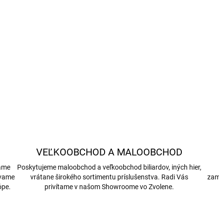
Výroba: na mieru
Luxusný dizajn do inter
DETAILNÉ INFORMÁCIE
VEĽKOOBCHOD A MALOOBCHOD
bame
Poskytujeme maloobchod a veľkoobchod biliardov, iných hier,
ávame
vrátane širokého sortimentu príslušenstva. Radi Vás
zam
ópe.
privítame v našom Showroome vo Zvolene.