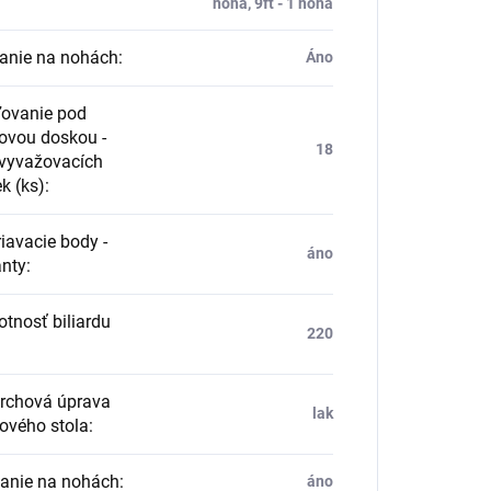
noha, 9ft - 1 noha
vanie na nohách
:
Áno
ľovanie pod
covou doskou -
18
 vyvažovacích
ek (ks)
:
avacie body -
áno
nty
:
nosť biliardu
220
rchová úprava
lak
dového stola
:
vanie na nohách
:
áno