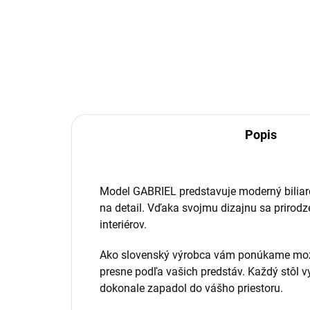
Univ
tág
Skrutkovacia špička na biliardové
tágo s kovovým závitom,...
Popis
Model GABRIEL predstavuje moderný biliard
na detail. Vďaka svojmu dizajnu sa priro
interiérov.
Ako slovenský výrobca vám ponúkame možno
presne podľa vašich predstáv. Každý stôl 
dokonale zapadol do vášho priestoru.