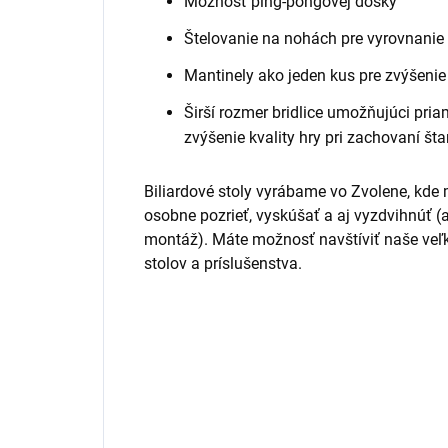
Možnosť ping-pongovej dosky
Štelovanie na nohách pre vyrovnanie
Mantinely ako jeden kus pre zvýšenie 
Širší rozmer bridlice umožňujúci pria
zvýšenie kvality hry pri zachovaní št
Biliardové stoly vyrábame vo Zvolene, kde
osobne pozrieť, vyskúšať a aj vyzdvihnúť 
montáž). Máte možnosť navštíviť naše v
stolov a príslušenstva.