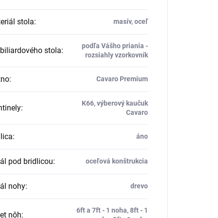
riál stola
:
masív, oceľ
podľa Vášho priania -
biliardového stola
:
rozsiahly vzorkovník
tno
:
Cavaro Premium
K66, výberový kaučuk
tinely
:
Cavaro
lica
:
áno
ál pod bridlicou
:
oceľová konštrukcia
ál nohy
:
drevo
6ft a 7ft - 1 noha, 8ft - 1
et nôh
: