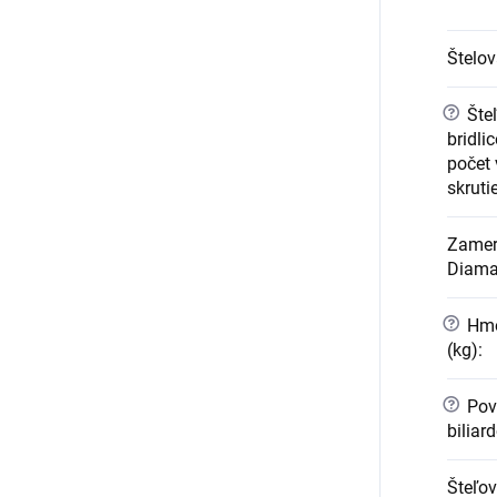
Štelo
?
Šte
bridli
počet
skruti
Zameri
Diama
?
Hmot
(kg)
:
?
Pov
biliar
Šteľo