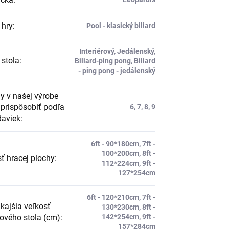
 hry
:
Pool - klasický biliard
Interiérový, Jedálenský,
stola
:
Biliard-ping pong, Biliard
- ping pong - jedálenský
y v našej výrobe
prispôsobiť podľa
6, 7, 8, 9
daviek
:
6ft - 90*180cm, 7ft -
100*200cm, 8ft -
ť hracej plochy
:
112*224cm, 9ft -
127*254cm
6ft - 120*210cm, 7ft -
ajšia veľkosť
130*230cm, 8ft -
dového stola (cm)
:
142*254cm, 9ft -
157*284cm