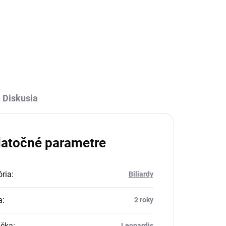
k"
m...
Diskusia
atočné parametre
ria
:
Biliardy
a
:
2 roky
čka
:
Leopardis