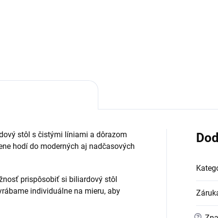
erzálne dvojdielne biliardové
Nalepovacia špička "non-brea
o Leo, 12 mm
na biliardové tágo s priemero
ový stôl s čistými líniami a dôrazom
Dod
dzene hodí do moderných aj nadčasových
Kategó
sť prispôsobiť si biliardový stôl
vyrábame individuálne na mieru, aby
Záruk
?
Zna