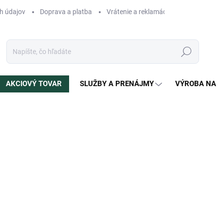
h údajov
Doprava a platba
Vrátenie a reklamácia
Blog
N
Hľadať
AKCIOVÝ TOVAR
SLUŽBY A PRENÁJMY
VÝROBA NA
enia
ZNAČKA:
LEOPARDIS
2 990 €
Jednotková
NA OBJEDNÁVKU
(1 KS)
cena:
?
DRUH DREVA