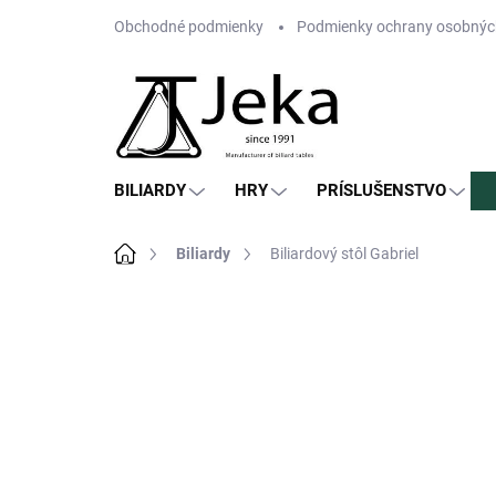
Prejsť
Obchodné podmienky
Podmienky ochrany osobnýc
na
obsah
BILIARDY
HRY
PRÍSLUŠENSTVO
Domov
Biliardy
Biliardový stôl Gabriel
1 hodnotenie
Podrobnosti hodnot