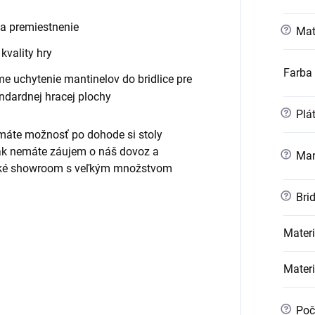
 a premiestnenie
?
Mate
kvality hry
Farba 
me uchytenie mantinelov do bridlice pre
andardnej hracej plochy
?
Plá
 máte možnosť po dohode si stoly
(ak nemáte záujem o náš dovoz a
?
Man
eľké showroom s veľkým množstvom
?
Brid
Materi
Materi
?
Poč