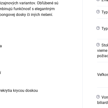
 dizajnových variantov. Obľúbené sú
kombinujú funkčnosť s elegantným
?
Typ
ongovej dosky či iných riešení.
?
Typ 
?
Stol
ha
vieme 
požia
í
Veľkos
rekrytia krycou doskou
?
Vonk
biliar