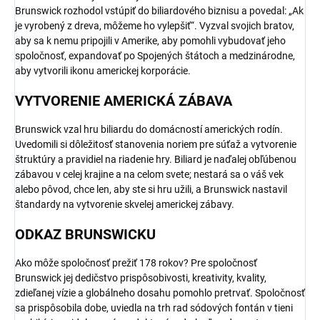
Brunswick rozhodol vstúpiť do biliardového biznisu a povedal: „Ak
je vyrobený z dreva, môžeme ho vylepšiť“. Vyzval svojich bratov,
aby sa k nemu pripojili v Amerike, aby pomohli vybudovať jeho
spoločnosť, expandovať po Spojených štátoch a medzinárodne,
aby vytvorili ikonu americkej korporácie.
VYTVORENIE AMERICKÁ ZÁBAVA
Brunswick vzal hru biliardu do domácností amerických rodín.
Uvedomili si dôležitosť stanovenia noriem pre súťaž a vytvorenie
štruktúry a pravidiel na riadenie hry. Biliard je naďalej obľúbenou
zábavou v celej krajine a na celom svete; nestará sa o váš vek
alebo pôvod, chce len, aby ste si hru užili, a Brunswick nastavil
štandardy na vytvorenie skvelej americkej zábavy.
ODKAZ BRUNSWICKU
Ako môže spoločnosť prežiť 178 rokov? Pre spoločnosť
Brunswick jej dedičstvo prispôsobivosti, kreativity, kvality,
zdieľanej vízie a globálneho dosahu pomohlo pretrvať. Spoločnosť
sa prispôsobila dobe, uviedla na trh rad sódových fontán v tieni