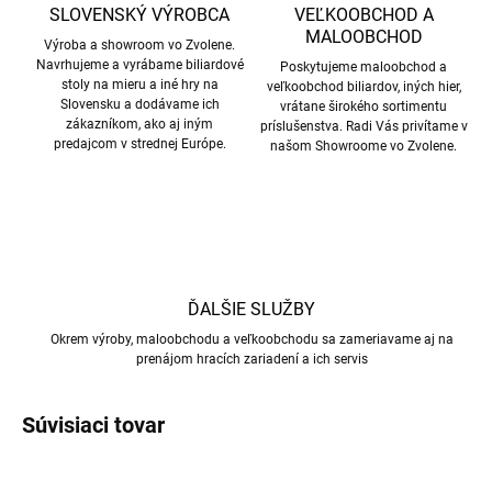
SLOVENSKÝ VÝROBCA
VEĽKOOBCHOD A
MALOOBCHOD
Výroba a showroom vo Zvolene.
Navrhujeme a vyrábame biliardové
Poskytujeme maloobchod a
stoly na mieru a iné hry na
veľkoobchod biliardov, iných hier,
Slovensku a dodávame ich
vrátane širokého sortimentu
zákazníkom, ako aj iným
príslušenstva. Radi Vás privítame v
predajcom v strednej Európe.
našom Showroome vo Zvolene.
ĎALŠIE SLUŽBY
Okrem výroby, maloobchodu a veľkoobchodu sa zameriavame aj na
prenájom hracích zariadení a ich servis
Súvisiaci tovar