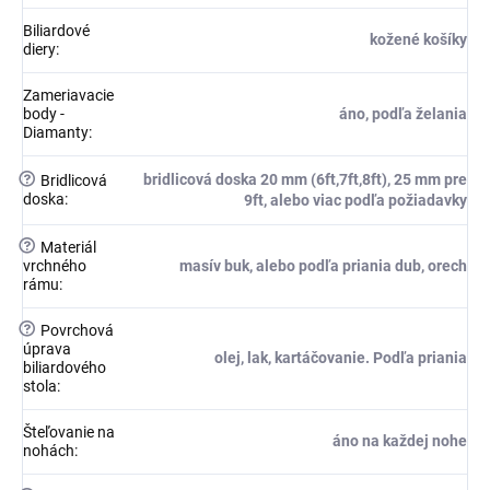
Biliardové
kožené košíky
diery
:
Zameriavacie
body -
áno, podľa želania
Diamanty
:
?
bridlicová doska 20 mm (6ft,7ft,8ft), 25 mm pre
Bridlicová
doska
:
9ft, alebo viac podľa požiadavky
?
Materiál
vrchného
masív buk, alebo podľa priania dub, orech
rámu
:
?
Povrchová
úprava
olej, lak, kartáčovanie. Podľa priania
biliardového
stola
:
Šteľovanie na
áno na každej nohe
nohách
: