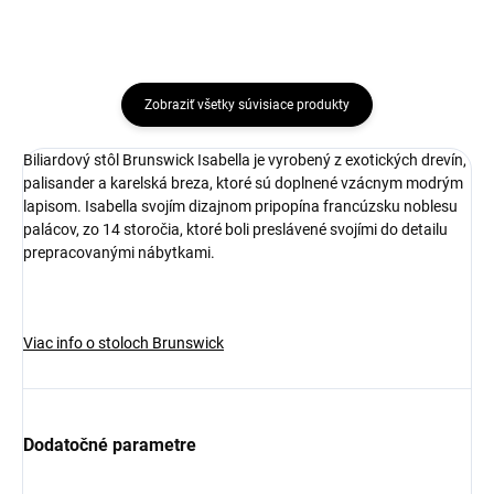
Zobraziť všetky súvisiace produkty
Biliardový stôl Brunswick Isabella je vyrobený z exotických drevín,
palisander a karelská breza, ktoré sú doplnené vzácnym modrým
lapisom. Isabella svojím dizajnom pripopína francúzsku noblesu
palácov, zo 14 storočia, ktoré boli preslávené svojími do detailu
prepracovanými nábytkami.
Viac info o stoloch Brunswick
Dodatočné parametre