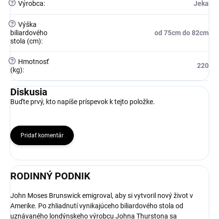
?
Výrobca
:
Jeka
?
Výška
biliardového
od 75cm do 82cm
stola (cm)
:
?
Hmotnosť
220
(kg)
:
Diskusia
Buďte prvý, kto napíše príspevok k tejto položke.
Pridať komentár
RODINNÝ PODNIK
John Moses Brunswick emigroval, aby si vytvoril nový život v
Amerike. Po zhliadnutí vynikajúceho biliardového stola od
uznávaného londýnskeho výrobcu Johna Thurstona sa