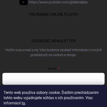
https://www.youtube.com/@biliardjeka
PRIJÍMAME ONLINE PLATBY
ODOBERAŤ NEWSLETTER
Vložte svoj e-mail a my Vám budeme zasielať informácie o nových
produktoch na našom e-shope.
EMAIL
Vložením e-mailu súhlasíte s
podmienkami ochrany osobných údajov
Tento web používa súbory cookie. Ďalším prechádzaním
tohto webu vyjadrujete súhlas s ich používaním. Viac
Prihlásiť sa
informácií
tu
.