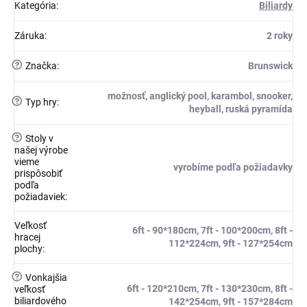
Kategória
:
Biliardy
Záruka
:
2 roky
?
Značka
:
Brunswick
možnosť, anglický pool, karambol, snooker,
?
Typ hry
:
heyball, ruská pyramída
?
Stoly v
našej výrobe
vieme
vyrobíme podľa požiadavky
prispôsobiť
podľa
požiadaviek
:
Veľkosť
6ft - 90*180cm, 7ft - 100*200cm, 8ft -
hracej
112*224cm, 9ft - 127*254cm
plochy
:
?
Vonkajšia
6ft - 120*210cm, 7ft - 130*230cm, 8ft -
veľkosť
biliardového
142*254cm, 9ft - 157*284cm