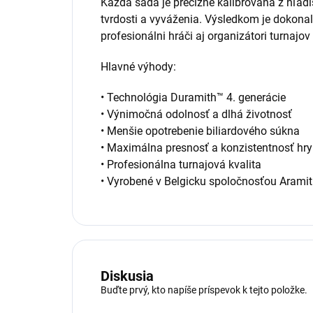
Každá sada je precízne kalibrovaná z hľadi
tvrdosti a vyváženia. Výsledkom je dokonal
profesionálni hráči aj organizátori turnajov
Hlavné výhody:
• Technológia Duramith™ 4. generácie
• Výnimočná odolnosť a dlhá životnosť
• Menšie opotrebenie biliardového súkna
• Maximálna presnosť a konzistentnosť hry
• Profesionálna turnajová kvalita
• Vyrobené v Belgicku spoločnosťou Arami
Diskusia
Buďte prvý, kto napíše príspevok k tejto položke.