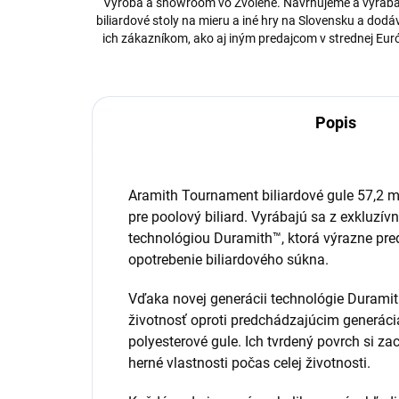
Výroba a showroom vo Zvolene. Navrhujeme a vyrá
biliardové stoly na mieru a iné hry na Slovensku a dod
ich zákazníkom, ako aj iným predajcom v strednej Eur
Popis
Aramith Tournament biliardové gule 57,2 m
pre poolový biliard. Vyrábajú sa z exkluzívn
technológiou Duramith™, ktorá výrazne pred
opotrebenie biliardového súkna.
Vďaka novej generácii technológie Duramit
životnosť oproti predchádzajúcim generác
polyesterové gule. Ich tvrdený povrch si za
herné vlastnosti počas celej životnosti.