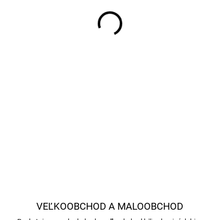
−
+
Aramith Tournament Pro-Cup
guľou poskytujú profesionáln
DETAILNÉ INFORMÁCIE
VEĽKOOBCHOD A MALOOBCHOD