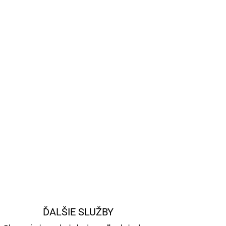
Pridať do košíka
 TV gule 57,2 mm s TV farbami a Pro-Cup bielou
u turnajovú kvalitu a maximálnu kontrolu hry.
OPÝTAŤ SA
STRÁŽIŤ
ĎALŠIE SLUŽBY