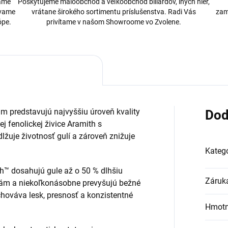
bame
Poskytujeme maloobchod a veľkoobchod biliardov, iných hier,
ávame
vrátane širokého sortimentu príslušenstva. Radi Vás
zam
ópe.
privítame v našom Showroome vo Zvolene.
m predstavujú najvyššiu úroveň kvality
Dod
ej fenolickej živice Aramith s
lžuje životnosť gulí a zároveň znižuje
Kategó
h™ dosahujú gule až o 50 % dlhšiu
Záruk
iám a niekoľkonásobne prevyšujú bežné
chováva lesk, presnosť a konzistentné
Hmotn