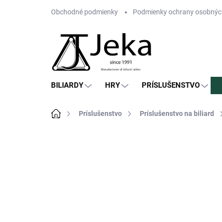
Prejsť
Obchodné podmienky
Podmienky ochrany osobnýc
na
obsah
BILIARDY
HRY
PRÍSLUŠENSTVO
Domov
Príslušenstvo
Príslušenstvo na biliard
Neohodnotené
Podrobnosti hodn