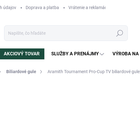
h údajov
Doprava a platba
Vrátenie a reklamácia
Blog
N
Hľadať
AKCIOVÝ TOVAR
SLUŽBY A PRENÁJMY
VÝROBA NA
Biliardové gule
Aramith Tournament Pro-Cup TV biliardové gul
otenia
ZNAČKA:
ARAMITH
439 €
Jednotková
SKLADOM
(2 KS)
cena:
MÔŽEME DORUČIŤ DO:
12.8.2