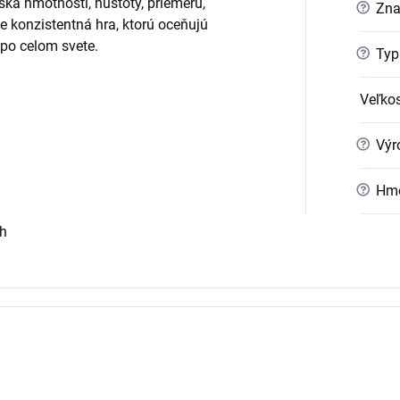
ska hmotnosti, hustoty, priemeru,
?
Zna
e konzistentná hra, ktorú oceňujú
 po celom svete.
?
Typ
Veľko
?
Výr
?
Hmo
th