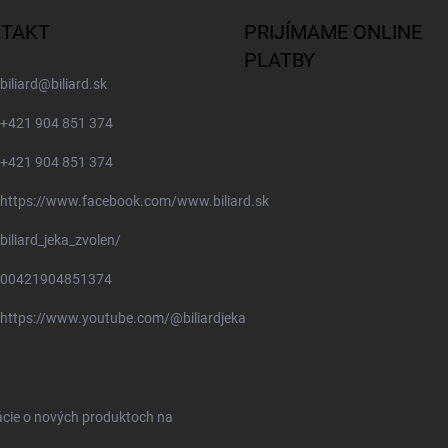
TAKT
PRIJÍMAME ONLINE
PLATBY
biliard
@
biliard.sk
+421 904 851 374
+421 904 851 374
https://www.facebook.com/www.biliard.sk
biliard_jeka_zvolen/
00421904851374
https://www.youtube.com/@biliardjeka
ácie o nových produktoch na