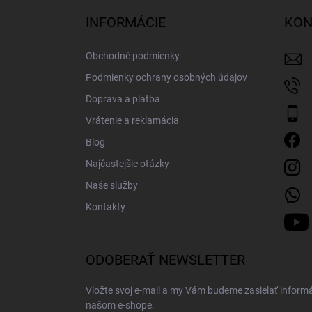
p
ä
INFORMÁCIE
KON
t
i
Obchodné podmienky
e
Podmienky ochrany osobných údajov
Doprava a platba
Vrátenie a reklamácia
Blog
Najčastejšie otázky
Naše služby
Kontakty
ODOBERAŤ NEWSLETTER
Vložte svoj e-mail a my Vám budeme zasielať inform
našom e-shope.