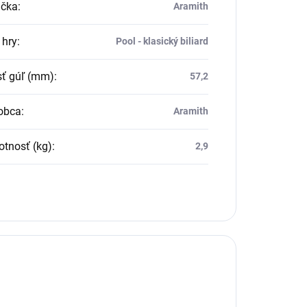
čka
:
Aramith
 hry
:
Pool - klasický biliard
sť gúľ (mm)
:
57,2
obca
:
Aramith
tnosť (kg)
:
2,9