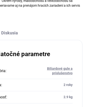
Okrem výroby, maloobchodu a veľkoobchodu sa
eriavame aj na prenájom hracích zariadení a ich servis
Diskusia
atočné parametre
Biliardové gule a
ria
:
príslušenstvo
a
:
2 roky
osť
:
2.9 kg