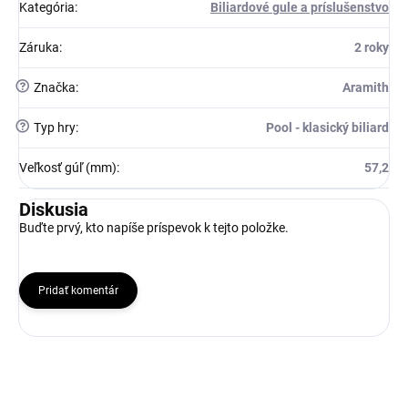
Kategória
:
Biliardové gule a príslušenstvo
Záruka
:
2 roky
?
Značka
:
Aramith
?
Typ hry
:
Pool - klasický biliard
Veľkosť gúľ (mm)
:
57,2
Diskusia
Buďte prvý, kto napíše príspevok k tejto položke.
Pridať komentár