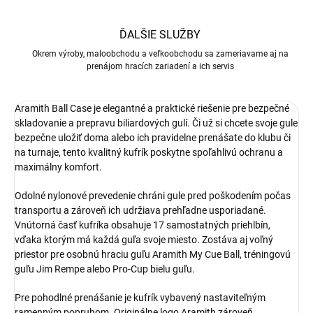
ĎALŠIE SLUŽBY
Okrem výroby, maloobchodu a veľkoobchodu sa zameriavame aj na
prenájom hracích zariadení a ich servis
Aramith Ball Case je elegantné a praktické riešenie pre bezpečné
skladovanie a prepravu biliardových gulí. Či už si chcete svoje gule
bezpečne uložiť doma alebo ich pravidelne prenášate do klubu či
na turnaje, tento kvalitný kufrík poskytne spoľahlivú ochranu a
maximálny komfort.
Odolné nylonové prevedenie chráni gule pred poškodením počas
transportu a zároveň ich udržiava prehľadne usporiadané.
Vnútorná časť kufríka obsahuje 17 samostatných priehlbín,
vďaka ktorým má každá guľa svoje miesto. Zostáva aj voľný
priestor pre osobnú hraciu guľu Aramith My Cue Ball, tréningovú
guľu Jim Rempe alebo Pro-Cup bielu guľu.
Pre pohodlné prenášanie je kufrík vybavený nastaviteľným
ramenným popruhom. Originálne logo Aramith zároveň