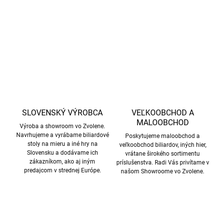
nylonové prevedenie, ramenný popruh a priestor pre 17 gulí z neho
DETAILNÉ INFORMÁCIE
robia ideálnu voľbu pre každého hráča.
OPÝTAŤ SA
STRÁŽIŤ
SLOVENSKÝ VÝROBCA
VEĽKOOBCHOD A
MALOOBCHOD
Výroba a showroom vo Zvolene.
Navrhujeme a vyrábame biliardové
Poskytujeme maloobchod a
stoly na mieru a iné hry na
veľkoobchod biliardov, iných hier,
Slovensku a dodávame ich
vrátane širokého sortimentu
zákazníkom, ako aj iným
príslušenstva. Radi Vás privítame v
predajcom v strednej Európe.
našom Showroome vo Zvolene.